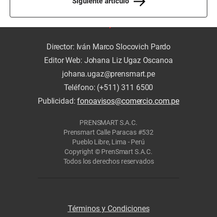
Siguiente artículo
Director: Iván Marco Slocovich Pardo
Editor Web: Johana Liz Ugaz Oscanoa
johana.ugaz@prensmart.pe
Teléfono: (+511) 311 6500
Publicidad:
fonoavisos@comercio.com.pe
PRENSMART S.A.C.
Prensmart Calle Paracas #532
Pueblo Libre, Lima - Perú
Copyright © PrenSmart S.A.C.
Todos los derechos reservados
Términos y Condiciones