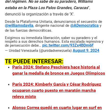
del régimen. No se sabe de su paradero, Williams
estaba en la Plaza Los Palos Grandes, Caracas
”,
denunció la organización a través de ‘X’.
Desde la Plataforma Unitaria, denunciamos el secuestro de
@williamsdavila
@ADemocratica
, dirigente nacional de
y
de las fuerzas democráticas.
Exigimos su inmediata liberación, saber su paradero y el
respeto a sus derechos humanos. Esta escalada represiva y
pic.twitter.com/93Zx4BDm6F
de persecución debe…
August 9, 2024
— Unidad Venezuela (@unidadvenezuela)
TE PUEDE INTERESAR:
París 2024: Stefano Peschiera hace historia al
ganar la medalla de bronce en Juegos Olímpicos
París 2024: Kimberly García y César Rodríguez
ocuparon cuarto puesto en maratón marcha
relevo mixto
Alonso Correa quedó en cuarto lugar en surf en