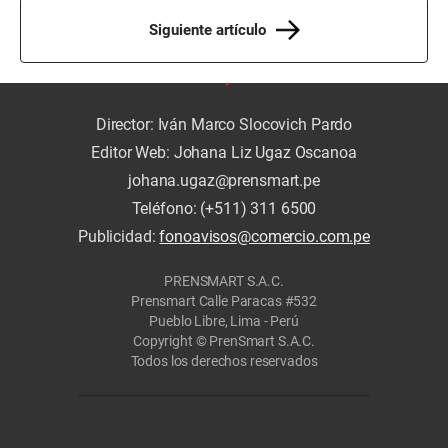
Siguiente artículo
Director: Iván Marco Slocovich Pardo
Editor Web: Johana Liz Ugaz Oscanoa
johana.ugaz@prensmart.pe
Teléfono: (+511) 311 6500
Publicidad:
fonoavisos@comercio.com.pe
PRENSMART S.A.C.
Prensmart Calle Paracas #532
Pueblo Libre, Lima - Perú
Copyright © PrenSmart S.A.C.
Todos los derechos reservados