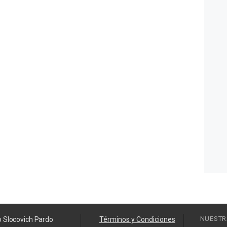
NUESTR
o Slocovich Pardo
Términos y Condiciones