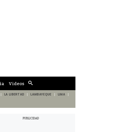
ia
Videos
Cuadro
de
búsqueda
LA LIBERTAD
LAMBAYEQUE
LIMA