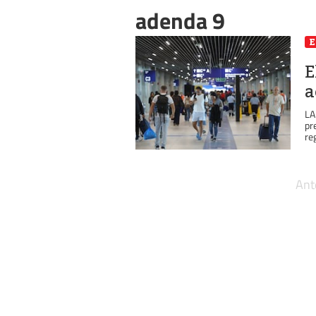
adenda 9
E
a
LA
pr
re
Ant