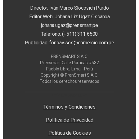
Director: Iván Marco Slocovich Pardo
Editor Web: Johana Liz Ugaz Oscanoa
johana.ugaz@prensmart.pe
Teléfono: (+511) 311 6500
Publicidad:
fonoavisos@comercio.com.pe
PRENSMART S.A.C.
Prensmart Calle Paracas #532
Pueblo Libre, Lima - Perú
Copyright © PrenSmart S.A.C.
Todos los derechos reservados
Privacy Manager
Términos y Condiciones
Política de Privacidad
Politica de Cookies