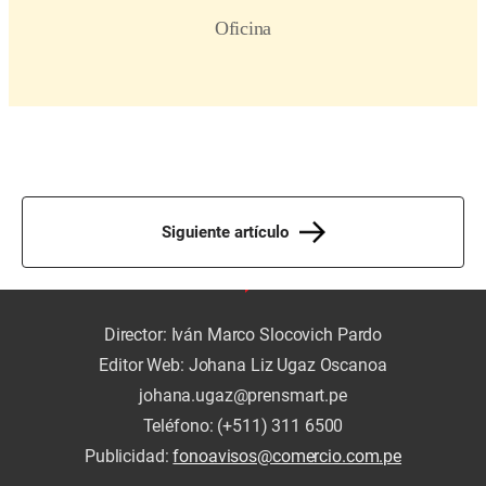
Siguiente artículo
Director: Iván Marco Slocovich Pardo
Editor Web: Johana Liz Ugaz Oscanoa
johana.ugaz@prensmart.pe
Teléfono: (+511) 311 6500
Publicidad:
fonoavisos@comercio.com.pe