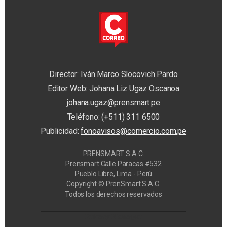
Director: Iván Marco Slocovich Pardo
Editor Web: Johana Liz Ugaz Oscanoa
johana.ugaz@prensmart.pe
Teléfono: (+511) 311 6500
Publicidad:
fonoavisos@comercio.com.pe
PRENSMART S.A.C.
Prensmart Calle Paracas #532
Pueblo Libre, Lima - Perú
Copyright © PrenSmart S.A.C.
Todos los derechos reservados
Privacy Manager