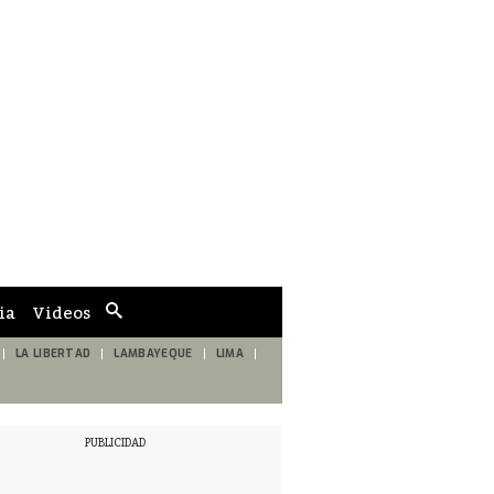
ia
Videos
Cuadro
de
búsqueda
LA LIBERTAD
LAMBAYEQUE
LIMA