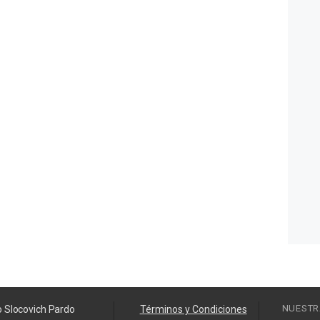
NUESTR
o Slocovich Pardo
Términos y Condiciones