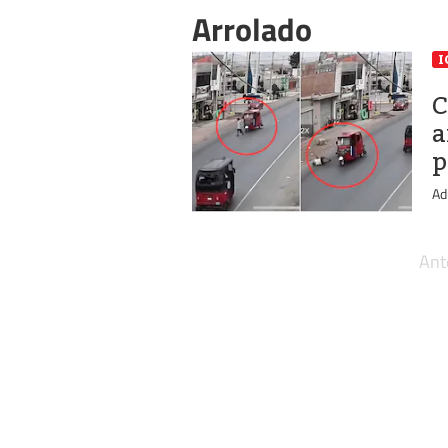
Arrolado
I
C
a
p
Ad
Ant