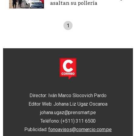
asaltan su pollería
1
Director: Iván Marco Slocovich Pardo
Editor Web: Johana Liz Ugaz Oscanoa
johana.ugaz@prensmart.pe
Teléfono: (+511) 311 6500
Publicidad:
fonoavisos@comercio.com.pe