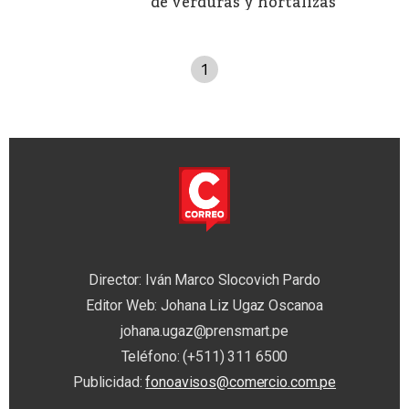
de verduras y hortalizas
1
Director: Iván Marco Slocovich Pardo
Editor Web: Johana Liz Ugaz Oscanoa
johana.ugaz@prensmart.pe
Teléfono: (+511) 311 6500
Publicidad:
fonoavisos@comercio.com.pe