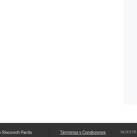
NUESTR
o Slocovich Pardo
Términos y Condiciones