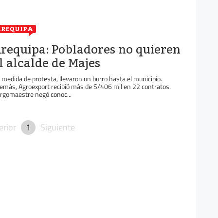
REQUIPA
requipa: Pobladores no quieren
l alcalde de Majes
 medida de protesta, llevaron un burro hasta el municipio.
emás, Agroexport recibió más de S/406 mil en 22 contratos.
rgomaestre negó conoc...
erior
1
Siguiente