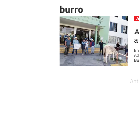
burro
A
A
a
En
Ad
Bu
Ant