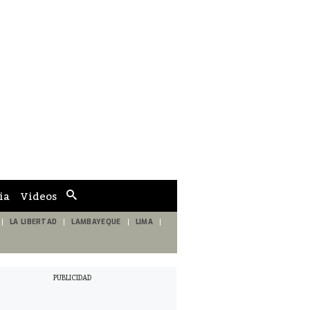
ia
Videos
Cuadro
de
búsqueda
LA LIBERTAD
LAMBAYEQUE
LIMA