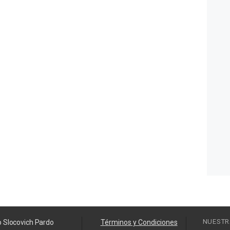
NUESTR
o Slocovich Pardo
Términos y Condiciones