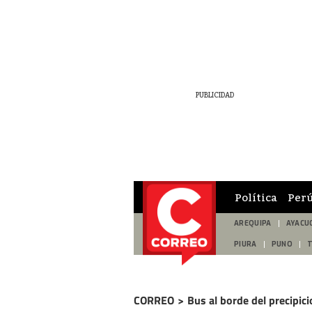
Política
Per
AREQUIPA
AYACU
PIURA
PUNO
CORREO
>
Bus al borde del precipici