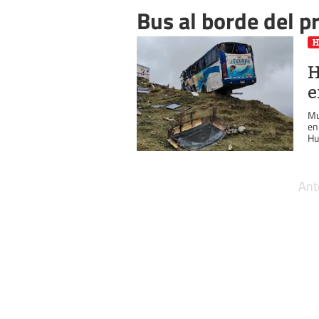
Bus al borde del pr
H
e
Mu
en
Hu
Ant