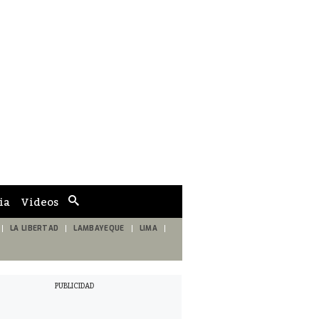
ia
Videos
Cuadro
de
búsqueda
LA LIBERTAD
LAMBAYEQUE
LIMA