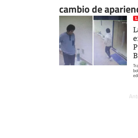
cambio de aparien
L
L
e
P
B
Tr
bo
edi
Ant