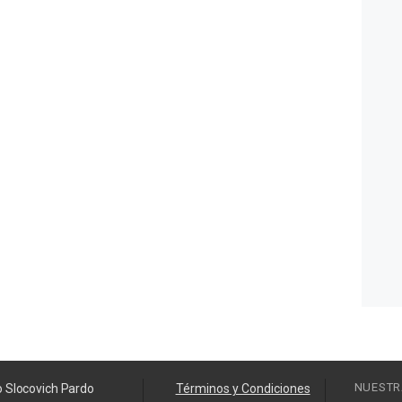
NUESTR
o Slocovich Pardo
Términos y Condiciones