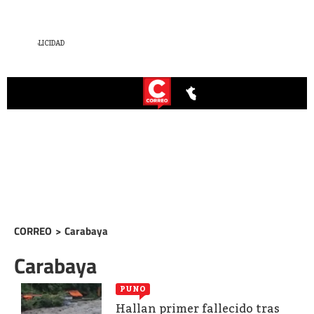
CORREO
>
Carabaya
Carabaya
PUNO
Hallan primer fallecido tras