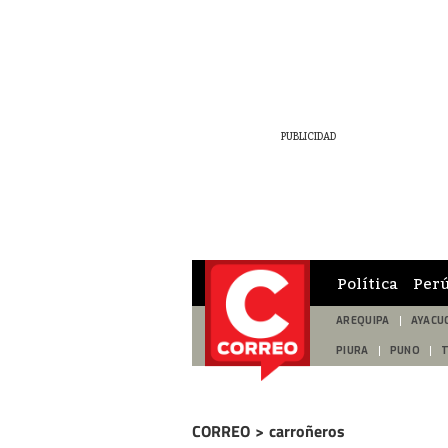
Política
Per
AREQUIPA
AYACU
PIURA
PUNO
CORREO
>
carroñeros