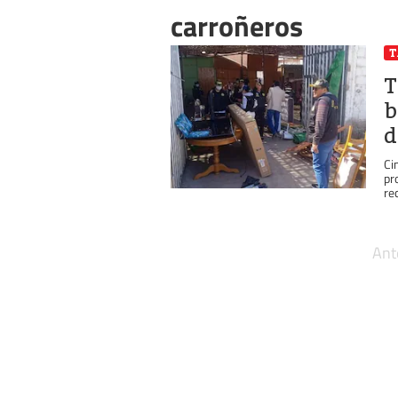
carroñeros
T
b
d
Ci
pr
re
Ant