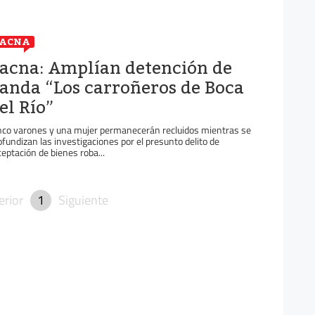
TACNA
acna: Amplían detención de
anda “Los carroñeros de Boca
el Río”
nco varones y una mujer permanecerán recluidos mientras se
ofundizan las investigaciones por el presunto delito de
ceptación de bienes roba...
erior
1
Siguiente