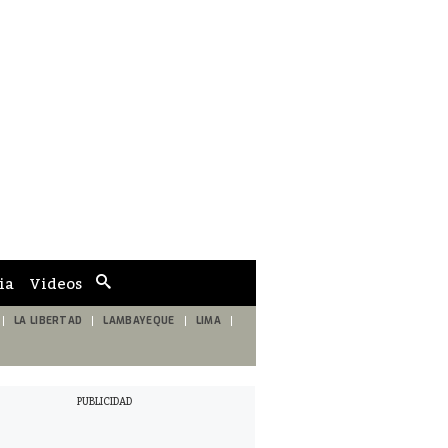
ia
Videos
Cuadro
de
búsqueda
LA LIBERTAD
LAMBAYEQUE
LIMA