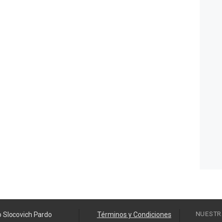
NUESTR
o Slocovich Pardo
Términos y Condiciones