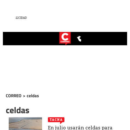
CORREO
>
celdas
celdas
TACNA
En julio usarán celdas para