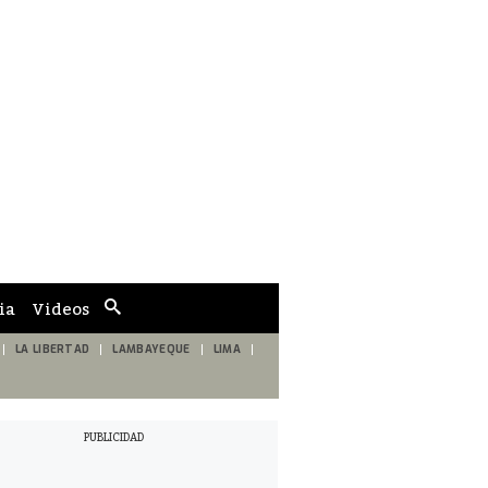
ia
Videos
Cuadro
de
búsqueda
LA LIBERTAD
LAMBAYEQUE
LIMA