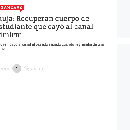
HUANCAYO
auja: Recuperan cuerpo de
studiante que cayó al canal
imirm
 joven cayó al canal el pasado sábado cuando regresaba de una
sta.
erior
1
Siguiente