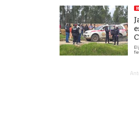
J
e
C
El
fie
Ant