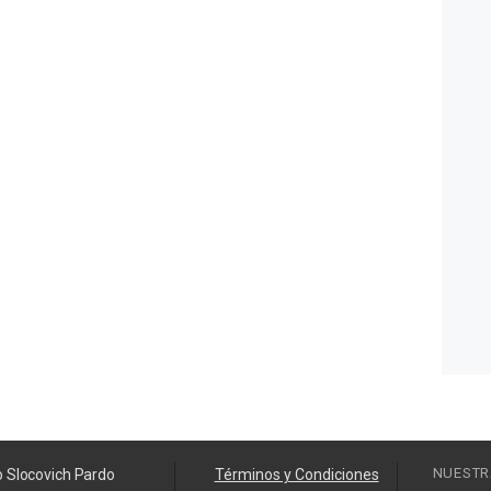
NUESTR
o Slocovich Pardo
Términos y Condiciones