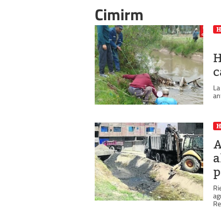
Cimirm
H
c
La
an
A
a
p
Ri
ag
Re