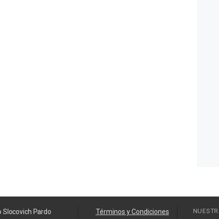
NUESTR
o Slocovich Pardo
Términos y Condiciones