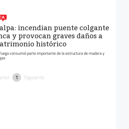
CA
alpa: incendian puente colgante
nca y provocan graves daños a
atrimonio histórico
 fuego consumió parte importante de la estructura de madera y
gas
erior
1
Siguiente