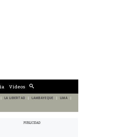
ia
Videos
Cuadro
de
búsqueda
LA LIBERTAD
LAMBAYEQUE
LIMA