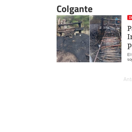
Colgante
I
P
I
p
El
so
Ant