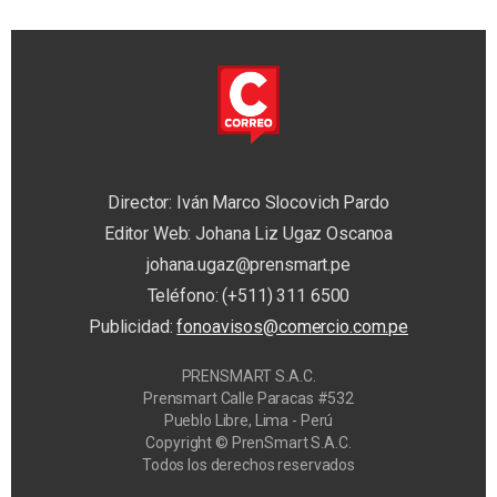
Director: Iván Marco Slocovich Pardo
Editor Web: Johana Liz Ugaz Oscanoa
johana.ugaz@prensmart.pe
Teléfono: (+511) 311 6500
Publicidad:
fonoavisos@comercio.com.pe
PRENSMART S.A.C.
Prensmart Calle Paracas #532
Pueblo Libre, Lima - Perú
Copyright © PrenSmart S.A.C.
Todos los derechos reservados