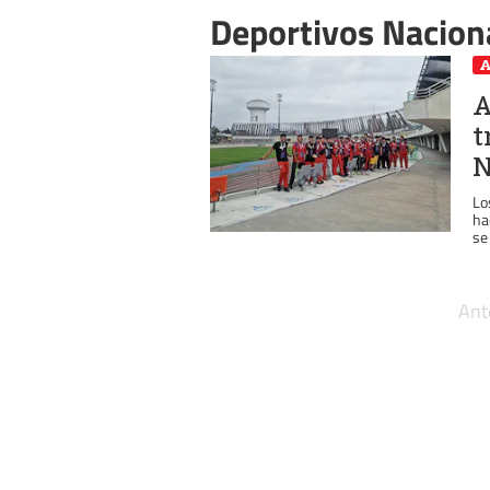
Deportivos Nacion
A
A
t
N
Lo
ha
se
Ant