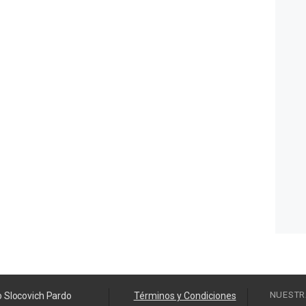
NUESTR
o Slocovich Pardo
Términos y Condiciones