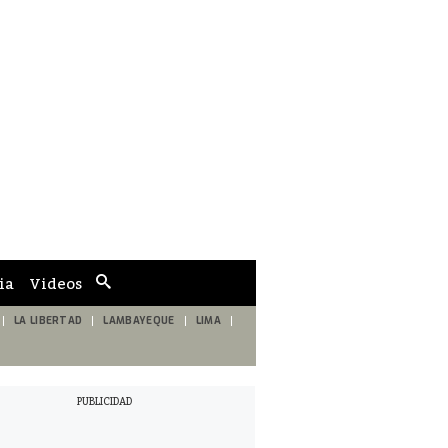
ia
Videos
Cuadro
de
búsqueda
LA LIBERTAD
LAMBAYEQUE
LIMA