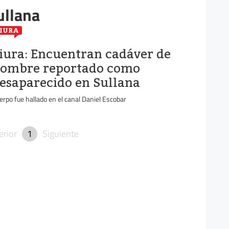
ullana
IURA
iura: Encuentran cadáver de
ombre reportado como
esaparecido en Sullana
erpo fue hallado en el canal Daniel Escobar
erior
1
Siguiente