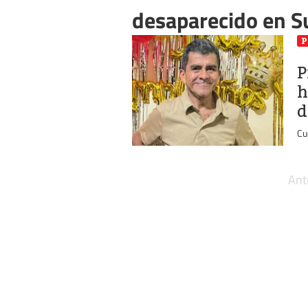
desaparecido en S
P
P
h
d
Cu
Ant