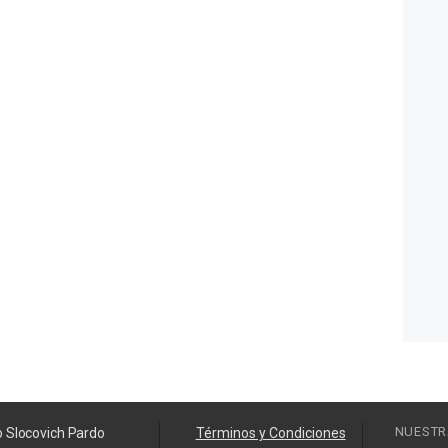
NUESTR
o Slocovich Pardo
Términos y Condiciones