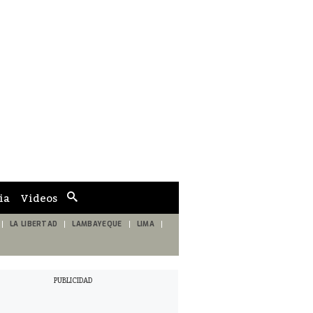
ia
Videos
Cuadro
de
búsqueda
LA LIBERTAD
LAMBAYEQUE
LIMA