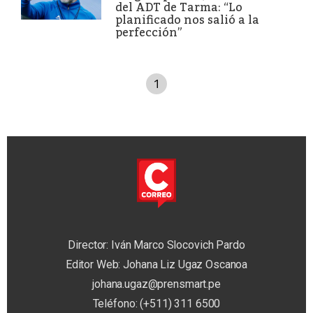
del ADT de Tarma: “Lo
planificado nos salió a la
perfección”
1
Director: Iván Marco Slocovich Pardo
Editor Web: Johana Liz Ugaz Oscanoa
johana.ugaz@prensmart.pe
Teléfono: (+511) 311 6500