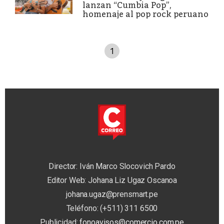
lanzan “Cumbia Pop”,
homenaje al pop rock peruano
1
Director: Iván Marco Slocovich Pardo
Editor Web: Johana Liz Ugaz Oscanoa
johana.ugaz@prensmart.pe
Teléfono: (+511) 311 6500
Publicidad:
fonoavisos@comercio.com.pe