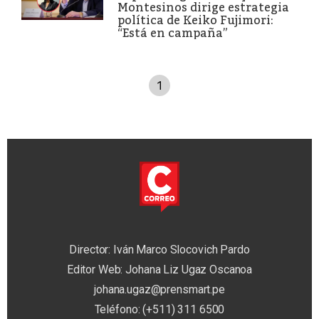
Montesinos dirige estrategia
política de Keiko Fujimori:
“Está en campaña”
1
Director: Iván Marco Slocovich Pardo
Editor Web: Johana Liz Ugaz Oscanoa
johana.ugaz@prensmart.pe
Teléfono: (+511) 311 6500