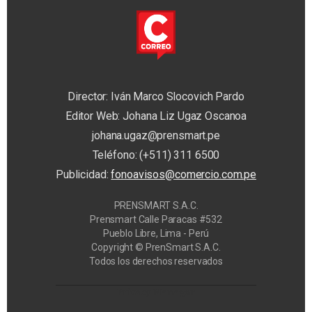
Director: Iván Marco Slocovich Pardo
Editor Web: Johana Liz Ugaz Oscanoa
johana.ugaz@prensmart.pe
Teléfono: (+511) 311 6500
Publicidad:
fonoavisos@comercio.com.pe
PRENSMART S.A.C.
Prensmart Calle Paracas #532
Pueblo Libre, Lima - Perú
Copyright © PrenSmart S.A.C.
Todos los derechos reservados
Privacy Manager