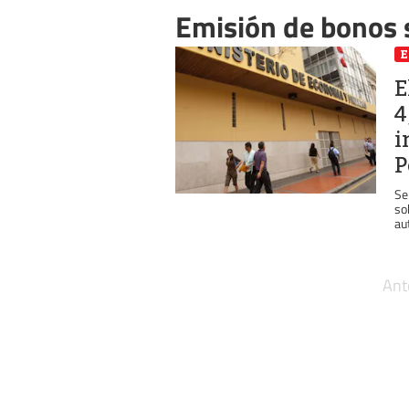
Emisión de bonos
E
4
i
P
Se
so
aut
Ant