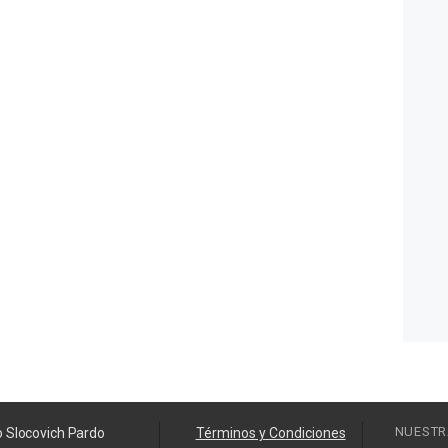
NUESTR
o Slocovich Pardo
Términos y Condiciones