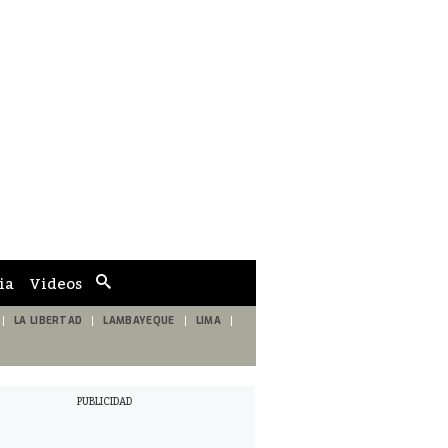
ia
Videos
Cuadro
de
búsqueda
LA LIBERTAD
LAMBAYEQUE
LIMA