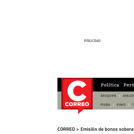
Política
Per
AREQUIPA
AYACU
PIURA
PUNO
CORREO
>
Emisión de bonos sober