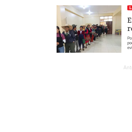
L
E
r
Po
po
evi
Ant