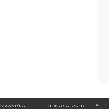
NUESTR
o Slocovich Pardo
Términos y Condiciones