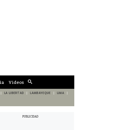
ia
Videos
Cuadro
de
búsqueda
LA LIBERTAD
LAMBAYEQUE
LIMA