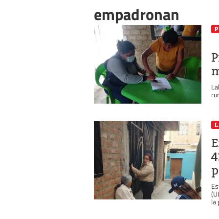
empadronan
P
P
m
La
ru
L
E
4
p
Es
(U
la