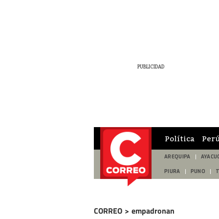
Política
Per
AREQUIPA
AYACU
PIURA
PUNO
CORREO
>
empadronan