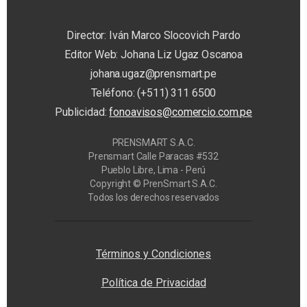
Director: Iván Marco Slocovich Pardo
Editor Web: Johana Liz Ugaz Oscanoa
johana.ugaz@prensmart.pe
Teléfono: (+511) 311 6500
Publicidad:
fonoavisos@comercio.com.pe
PRENSMART S.A.C.
Prensmart Calle Paracas #532
Pueblo Libre, Lima - Perú
Copyright © PrenSmart S.A.C.
Todos los derechos reservados
Privacy Manager
Términos y Condiciones
Política de Privacidad