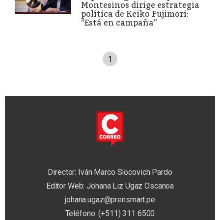
Montesinos dirige estrategia
política de Keiko Fujimori:
“Está en campaña”
1
Director: Iván Marco Slocovich Pardo
Editor Web: Johana Liz Ugaz Oscanoa
johana.ugaz@prensmart.pe
Teléfono: (+511) 311 6500