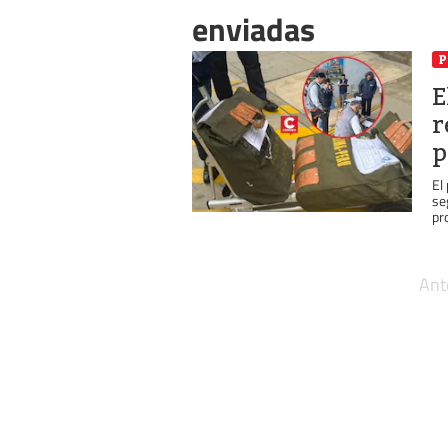
enviadas
P
E
r
p
El
se
pr
Ant