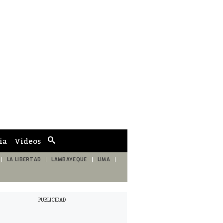
ia
Videos
Cuadro
de
búsqueda
LA LIBERTAD
LAMBAYEQUE
LIMA