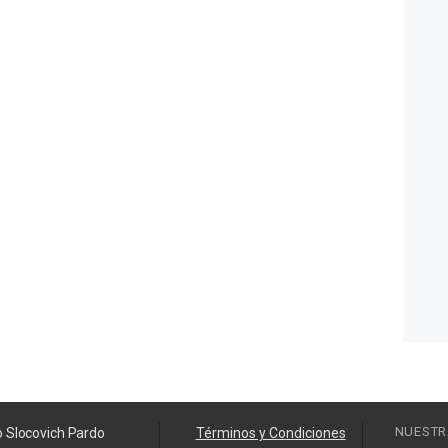
NUESTR
o Slocovich Pardo
Términos y Condiciones