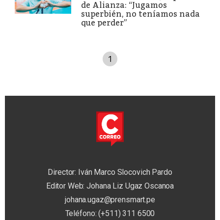
de Alianza: “Jugamos
superbién, no teníamos nada
que perder”
1
Director: Iván Marco Slocovich Pardo
Editor Web: Johana Liz Ugaz Oscanoa
johana.ugaz@prensmart.pe
Teléfono: (+511) 311 6500