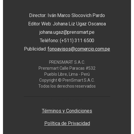
Director: Iván Marco Slocovich Pardo
Editor Web: Johana Liz Ugaz Oscanoa
johana.ugaz@prensmart.pe
Teléfono: (+511) 311 6500
Publicidad:
fonoavisos@comercio.com.pe
PRENSMART S.A.C.
Prensmart Calle Paracas #532
Pueblo Libre, Lima - Perú
Copyright © PrenSmart S.A.C.
Todos los derechos reservados
Privacy Manager
Términos y Condiciones
Política de Privacidad