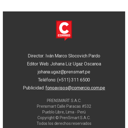
Director: Iván Marco Slocovich Pardo
Editor Web: Johana Liz Ugaz Oscanoa
johana.ugaz@prensmart.pe
Teléfono: (+511) 311 6500
Publicidad:
fonoavisos@comercio.com.pe
PRENSMART S.A.C.
Prensmart Calle Paracas #532
Pueblo Libre, Lima - Perú
Copyright © PrenSmart S.A.C.
Todos los derechos reservados