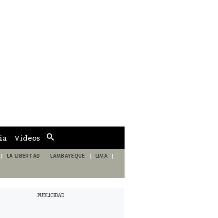
ia
Videos
Cuadro
de
búsqueda
LA LIBERTAD
LAMBAYEQUE
LIMA