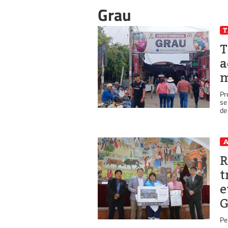
Grau
T
a
m
Pr
se
de
A
R
t
e
G
Pe