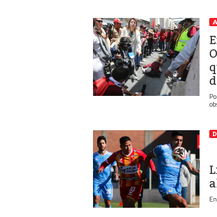
A
E
O
q
d
Po
ob
D
L
a
En