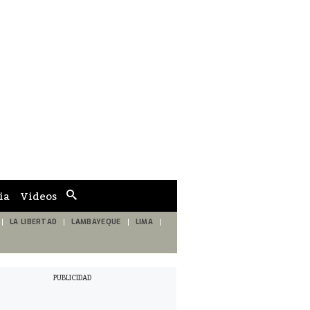
ia
Videos
Cuadro
de
búsqueda
LA LIBERTAD
LAMBAYEQUE
LIMA