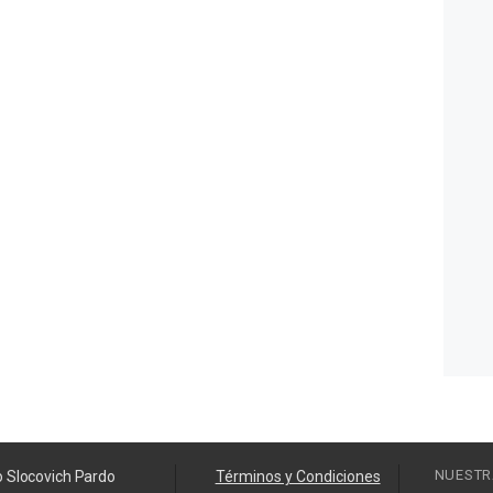
NUESTR
o Slocovich Pardo
Términos y Condiciones