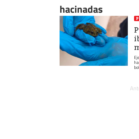
hacinadas
P
i
m
Ej
ha
bol
Ant