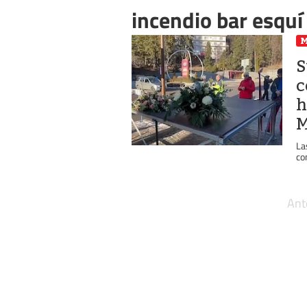
incendio bar esquí
S
c
h
M
La
co
Ant