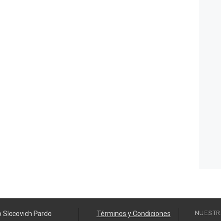
NUESTR
o Slocovich Pardo
Términos y Condiciones