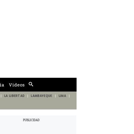
ia
Videos
Cuadro
de
búsqueda
LA LIBERTAD
LAMBAYEQUE
LIMA