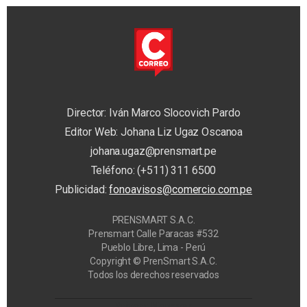
Director: Iván Marco Slocovich Pardo
Editor Web: Johana Liz Ugaz Oscanoa
johana.ugaz@prensmart.pe
Teléfono: (+511) 311 6500
Publicidad:
fonoavisos@comercio.com.pe
PRENSMART S.A.C.
Prensmart Calle Paracas #532
Pueblo Libre, Lima - Perú
Copyright © PrenSmart S.A.C.
Todos los derechos reservados
Privacy Manager