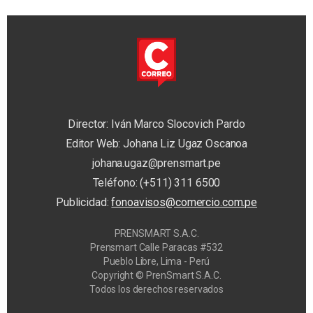
Director: Iván Marco Slocovich Pardo
Editor Web: Johana Liz Ugaz Oscanoa
johana.ugaz@prensmart.pe
Teléfono: (+511) 311 6500
Publicidad:
fonoavisos@comercio.com.pe
PRENSMART S.A.C.
Prensmart Calle Paracas #532
Pueblo Libre, Lima - Perú
Copyright © PrenSmart S.A.C.
Todos los derechos reservados