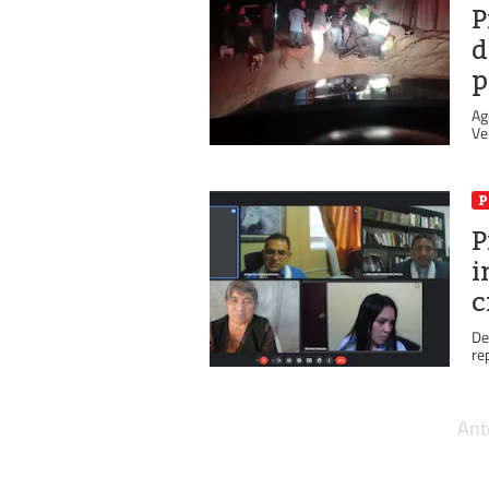
P
d
p
Ag
Ve
P
P
i
c
De
re
Ant