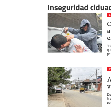
Inseguridad cidua
L
C
a
e
“H
qu
per
P
A
v
De
tr
pe