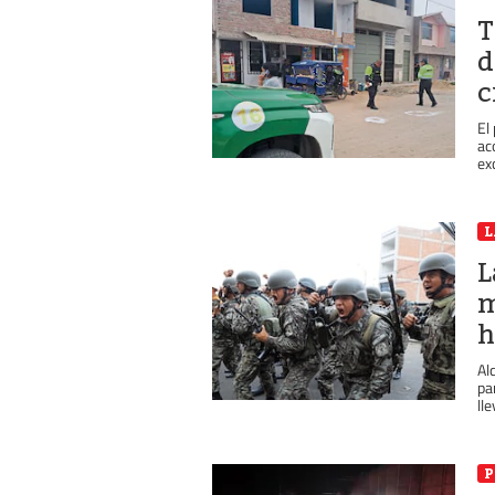
T
d
c
El
ac
ex
L
L
m
Al
pa
lle
P