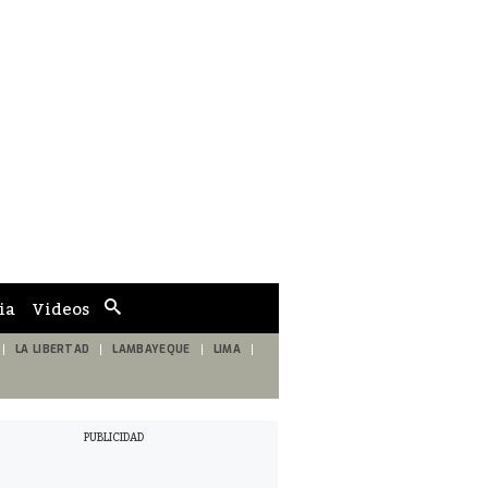
ia
Videos
Cuadro
de
búsqueda
LA LIBERTAD
LAMBAYEQUE
LIMA