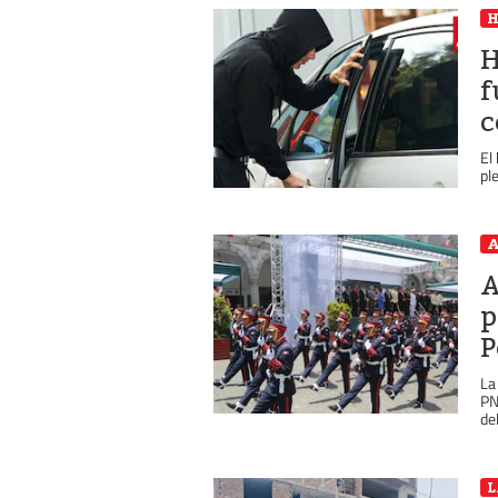
H
f
c
El
ple
A
A
p
P
La
PN
de
L