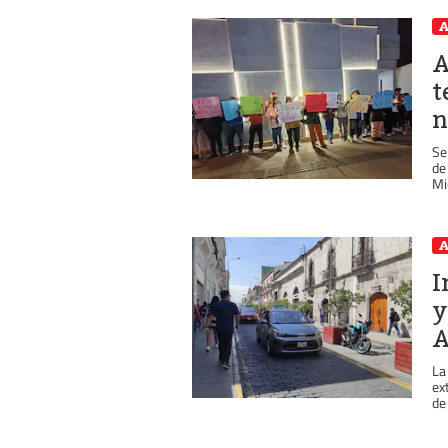
A
A
t
n
Se
de
Mi
A
I
y
A
La
ex
de 