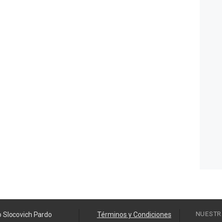
NUESTR
o Slocovich Pardo
Términos y Condiciones