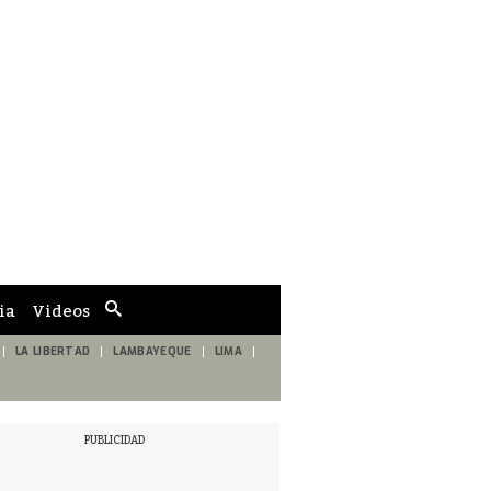
ia
Videos
Cuadro
de
búsqueda
LA LIBERTAD
LAMBAYEQUE
LIMA