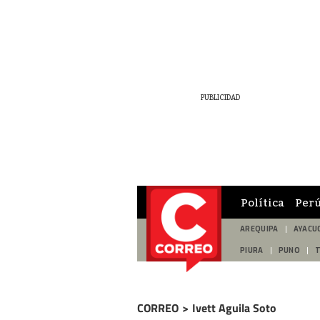
Política
Per
AREQUIPA
AYACU
PIURA
PUNO
CORREO
>
Ivett Aguila Soto