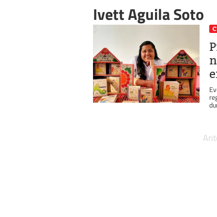
Ivett Aguila Soto
C
P
n
e
Ev
re
dur
Ant