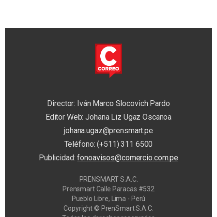
Director: Iván Marco Slocovich Pardo
Editor Web: Johana Liz Ugaz Oscanoa
johana.ugaz@prensmart.pe
Teléfono: (+511) 311 6500
Publicidad:
fonoavisos@comercio.com.pe
PRENSMART S.A.C.
Prensmart Calle Paracas #532
Pueblo Libre, Lima - Perú
Copyright © PrenSmart S.A.C.