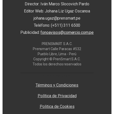
Director: Iván Marco Slocovich Pardo
Editor Web: Johana Liz Ugaz Oscanoa
johana.ugaz@prensmart.pe
Teléfono: (+511) 311 6500
Publicidad:
fonoavisos@comercio.com.pe
PRENSMART S.A.C.
Prensmart Calle Paracas #532
Pueblo Libre, Lima - Perú
Copyright © PrenSmart S.A.C.
Todos los derechos reservados
Privacy Manager
Términos y Condiciones
Política de Privacidad
Politica de Cookies