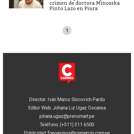
crimen de doctora Minosska
Pinto Lazo en Piura
1
Director: Iván Marco Slocovich Pardo
Editor Web: Johana Liz Ugaz Oscanoa
johana.ugaz@prensmart.pe
Teléfono: (+511) 311 6500
Publicidad:
fonoavisos@comercio.com.pe