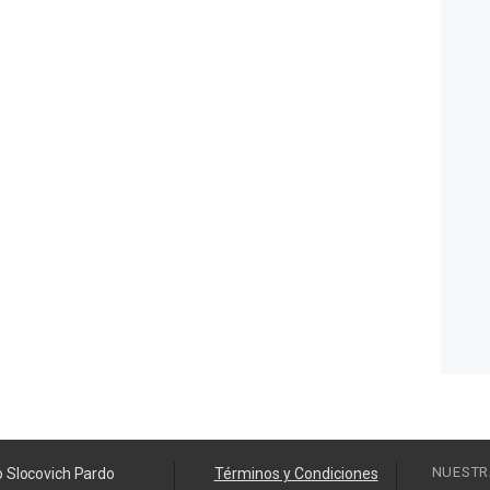
NUESTR
o Slocovich Pardo
Términos y Condiciones