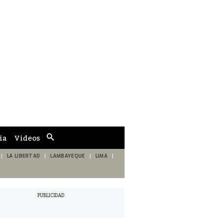
ia
Videos
Cuadro
de
búsqueda
LA LIBERTAD
LAMBAYEQUE
LIMA