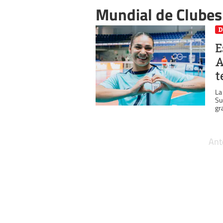
Mundial de Clubes
D
E
A
t
La
Su
gr
Ant