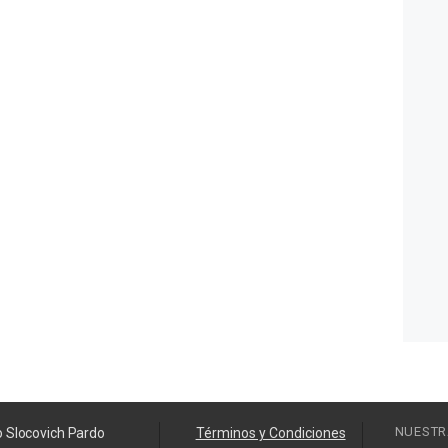
NUESTR
o Slocovich Pardo
Términos y Condiciones