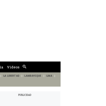
ia
Videos
Cuadro
de
búsqueda
LA LIBERTAD
LAMBAYEQUE
LIMA