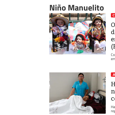
Niño Manuelito
C
O
d
e
(
Co
em
A
H
n
c
Ha
re