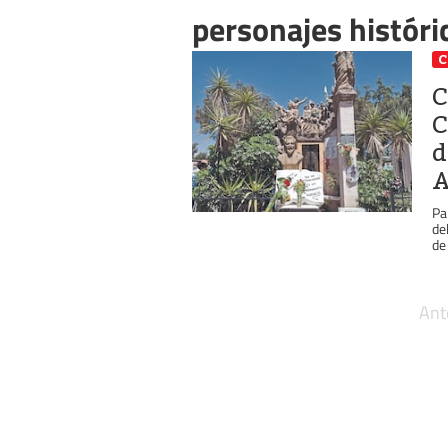
personajes históri
C
C
C
d
A
Pa
de
de 
Ant