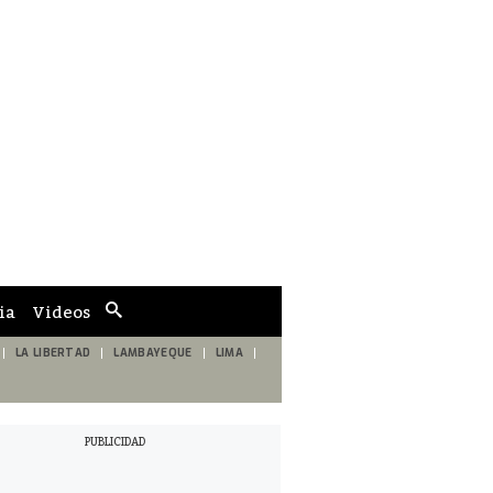
ia
Videos
Cuadro
de
búsqueda
LA LIBERTAD
LAMBAYEQUE
LIMA