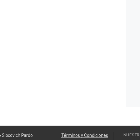
NUESTR
o Slocovich Pardo
Términos y Condiciones