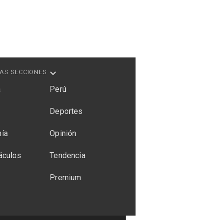
AS SECCIONES
a
Perú
Deportes
ía
Opinión
áculos
Tendencia
Premium