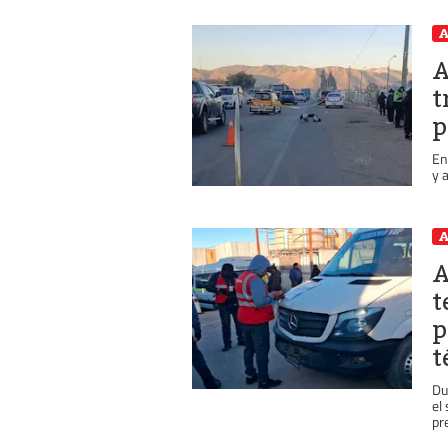
A
A
t
p
En
y 
A
A
t
p
t
Du
el
pr