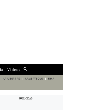
ia
Videos
Cuadro
de
búsqueda
LA LIBERTAD
LAMBAYEQUE
LIMA