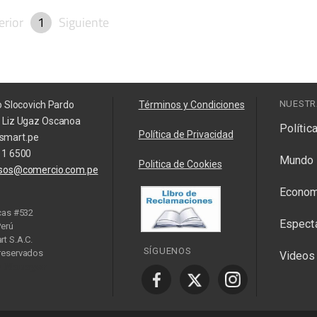
erior
1
Siguiente
NUESTR
o Slocovich Pardo
Términos y Condiciones
a Liz Ugaz Oscanoa
Polític
Política de Privacidad
smart.pe
11 6500
Mundo
Politica de Cookies
isos@comercio.com.pe
Econom
cas #532
Espect
Perú
t S.A.C.
SÍGUENOS
reservados
Videos
y Manager