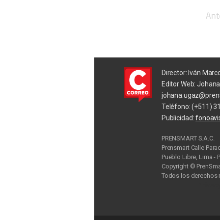
Ant
Director: Iván Marc
Editor Web: Johan
johana.ugaz@pren
Teléfono: (+511) 3
Publicidad:
fonoav
PRENSMART S.A.C.
Prensmart Calle Para
Pueblo Libre, Lima - 
Copyright © PrenSmar
Todos los derechos 
Privac