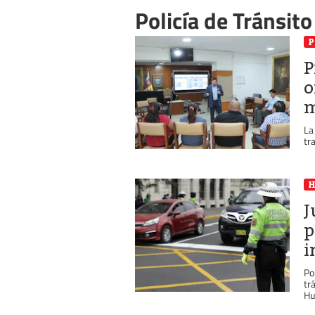
Policía de Tránsito
P
P
o
m
La
tr
J
p
i
Po
tr
Hu