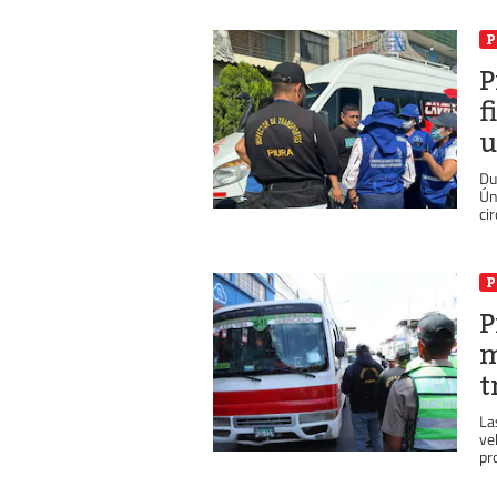
P
P
f
u
Du
Ún
cir
P
P
m
t
La
ve
pr