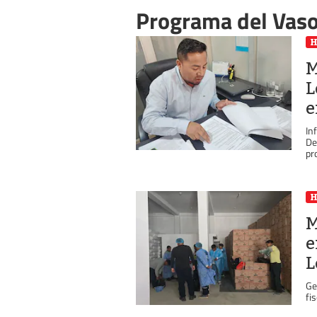
Programa del Vaso
M
L
e
In
De
pr
M
e
L
Ge
fi