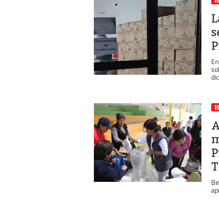
L
s
P
En
so
dic
A
m
P
Be
ap