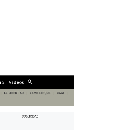
ia
Videos
Cuadro
de
búsqueda
LA LIBERTAD
LAMBAYEQUE
LIMA