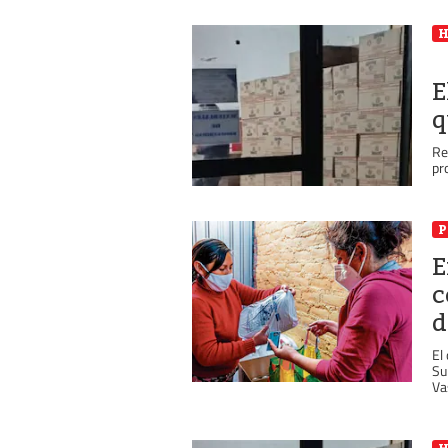
E
q
Re
pr
P
E
c
d
El
Su
Va