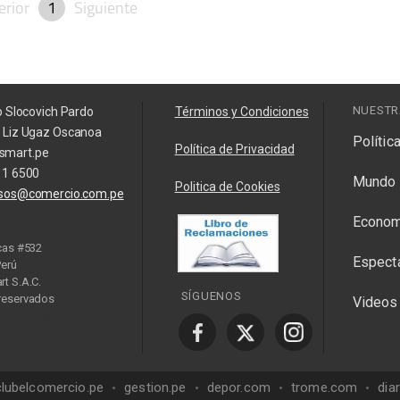
erior
1
Siguiente
NUESTR
o Slocovich Pardo
Términos y Condiciones
a Liz Ugaz Oscanoa
Polític
Política de Privacidad
smart.pe
11 6500
Mundo
Politica de Cookies
isos@comercio.com.pe
Econom
cas #532
Espect
Perú
t S.A.C.
SÍGUENOS
reservados
Videos
y Manager
clubelcomercio.pe
gestion.pe
depor.com
trome.com
dia