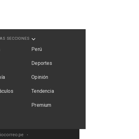
AS SECCIONES
a
Perú
Deportes
ía
Opinión
áculos
Tendencia
Premium
riocorreo.pe