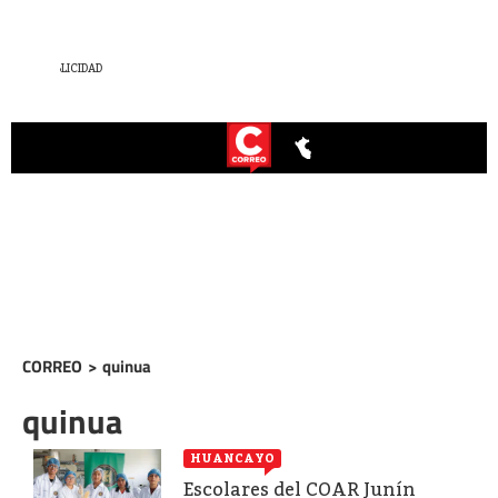
CORREO
>
quinua
quinua
HUANCAYO
Escolares del COAR Junín