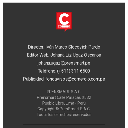
Director: Iván Marco Slocovich Pardo
Editor Web: Johana Liz Ugaz Oscanoa
johana.ugaz@prensmart.pe
Teléfono: (+511) 311 6500
Publicidad:
fonoavisos@comercio.com.pe
PRENSMART S.A.C.
Prensmart Calle Paracas #532
Pueblo Libre, Lima - Perú
Copyright © PrenSmart S.A.C.
Todos los derechos reservados
Privacy Manager