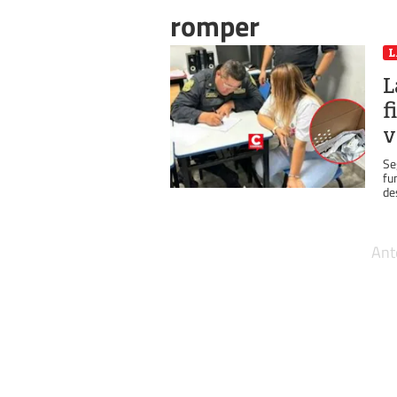
romper
L
L
f
v
Se
fu
de
Ant