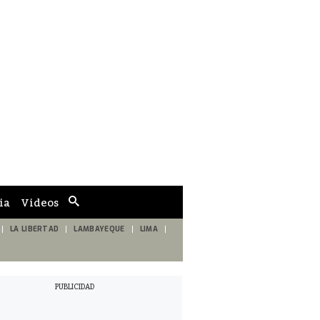
ia
Videos
Cuadro
de
búsqueda
LA LIBERTAD
LAMBAYEQUE
LIMA