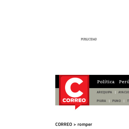
Política
Per
AREQUIPA
AYACU
PIURA
PUNO
CORREO
>
romper