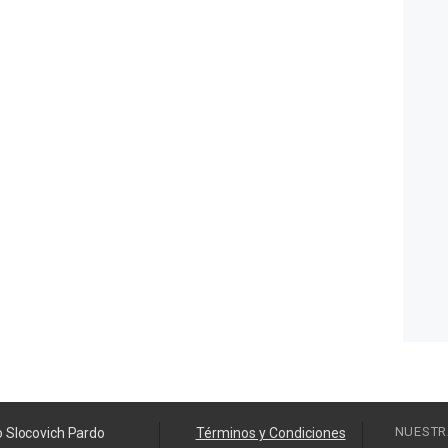
NUESTR
o Slocovich Pardo
Términos y Condiciones