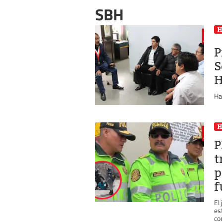
SBH
P
S
H
Ha
P
t
p
f
El
es
co