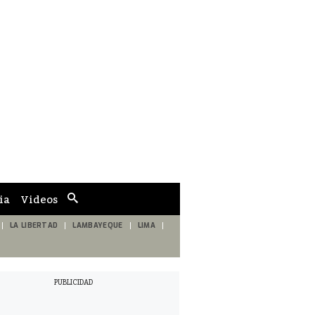
ia
Videos
Cuadro
de
búsqueda
LA LIBERTAD
LAMBAYEQUE
LIMA