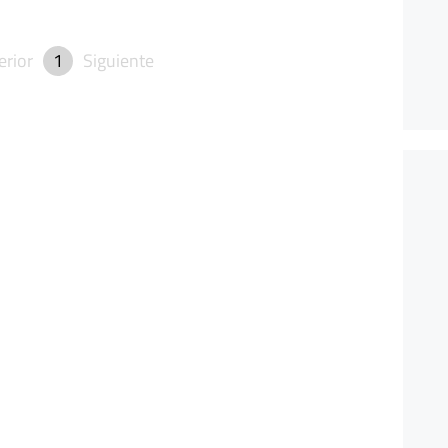
erior
1
Siguiente